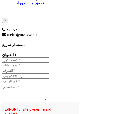
تحقق من الدورات
×
٨٠٠٧١٠٠
meirc@meirc.com
استفسار سريع
العنوان :