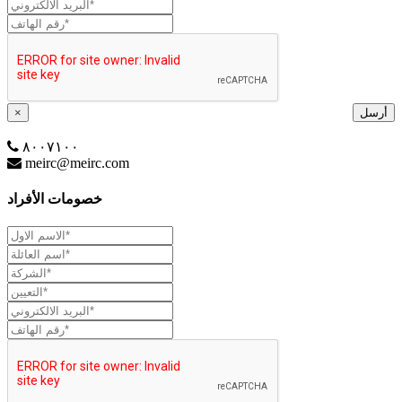
أرسل
×
٨٠٠٧١٠٠
meirc@meirc.com
خصومات الأفراد