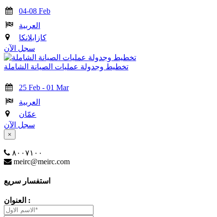
04-08 Feb
العربية
كازابلانكا
سجل الآن
تخطيط وجدولة عمليات الصيانة الشاملة
25 Feb - 01 Mar
العربية
عمّان
سجل الآن
×
٨٠٠٧١٠٠
meirc@meirc.com
استفسار سريع
العنوان :