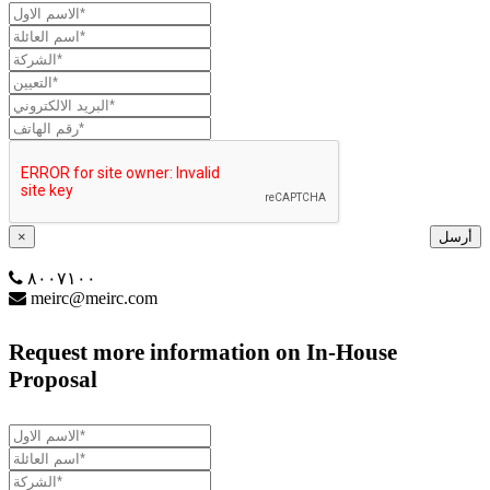
أرسل
×
٨٠٠٧١٠٠
meirc@meirc.com
Request more information on In-House
Proposal