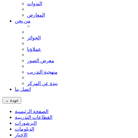
الندوات
المعارض
من نحن
>
الجوائز
عملاؤنا
معرض الصور
منهجية التدريب
نبذة عن المركز
اتصل بنا
→ عودة
الصفحة الرئيسية
القطاعات التدريبية
البرشورات
الدبلومات
الاخبار