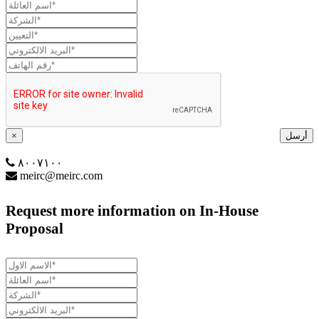
أرسل
×
٨٠٠٧١٠٠
meirc@meirc.com
Request more information on In-House
Proposal