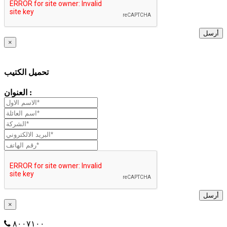
أرسل
×
تحميل الكتيب
العنوان :
أرسل
×
٨٠٠٧١٠٠