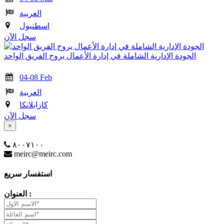
العربية
اسطنبول
سجل الآن
الجودة الإدارية الشاملة في إدارة الأعمال بروح الفريق الواحد
04-08 Feb
العربية
كازابلانكا
سجل الآن
×
٨٠٠٧١٠٠
meirc@meirc.com
استفسار سريع
العنوان :