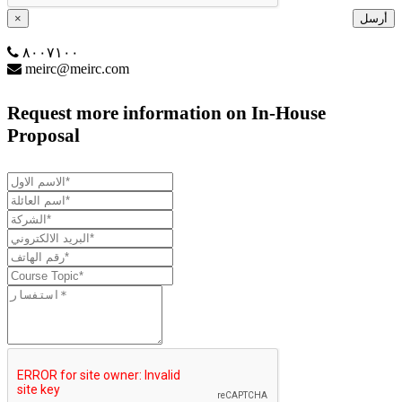
أرسل
×
٨٠٠٧١٠٠
meirc@meirc.com
Request more information on In-House
Proposal