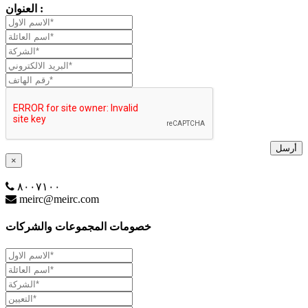
العنوان :
أرسل
×
٨٠٠٧١٠٠
meirc@meirc.com
خصومات المجموعات والشركات