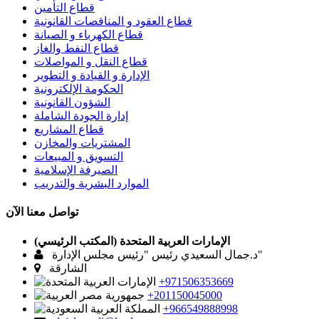
قطاع التأمين
قطاع العقود و المناقصات القانونية
قطاع الكهرباء و الصيانة
قطاع النفط والغاز
قطاع النقل و المواصلات
الإدارة و القيادة و التطوير
الحكومة الإلكترونية
الشؤون القانونية
إدارة الجودة الشاملة
قطاع المشاريع
المشتريات والمخازن
التسويق و المبيعات
الصيرفة الإسلامية
الموارد البشرية والتدريب
تواصل معنا الآن
الإمارات العربية المتحدة (المكتب الرئيسي)
د.جمال السعيدي رئيس "رئيس مجلس الإدارة"
الشارقة
+971506353669
+201150045000
+966549888998