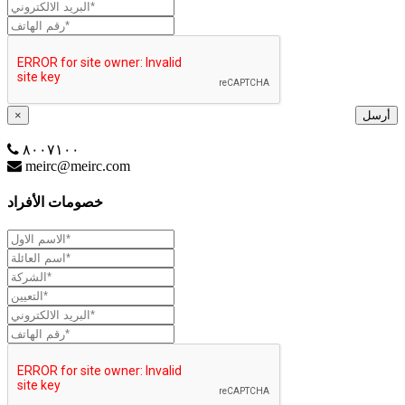
أرسل
×
٨٠٠٧١٠٠
meirc@meirc.com
خصومات الأفراد