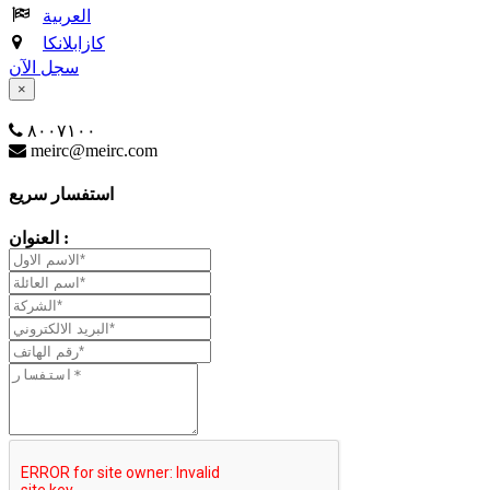
العربية
كازابلانكا
سجل الآن
×
٨٠٠٧١٠٠
meirc@meirc.com
استفسار سريع
العنوان :