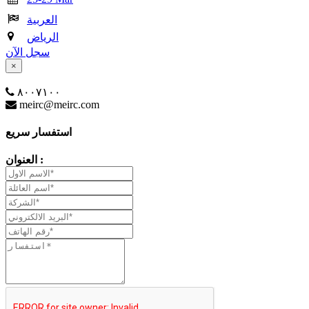
العربية
الرياض
سجل الآن
×
٨٠٠٧١٠٠
meirc@meirc.com
استفسار سريع
العنوان :