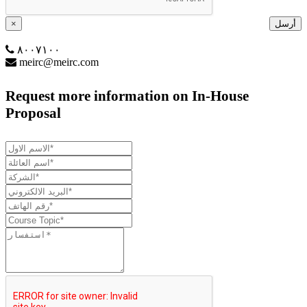
أرسل
×
٨٠٠٧١٠٠
meirc@meirc.com
Request more information on In-House
Proposal