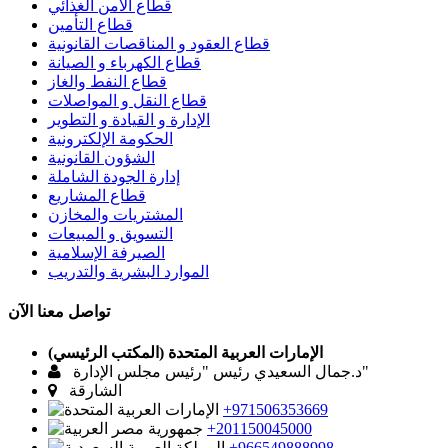
قطاع الأمن الغذائي
قطاع التأمين
قطاع العقود و المناقصات القانونية
قطاع الكهرباء و الصيانة
قطاع النفط والغاز
قطاع النقل و المواصلات
الإدارة و القيادة و التطوير
الحكومة الإلكترونية
الشؤون القانونية
إدارة الجودة الشاملة
قطاع المشاريع
المشتريات والمخازن
التسويق و المبيعات
الصيرفة الإسلامية
الموارد البشرية والتدريب
تواصل معنا الآن
الإمارات العربية المتحدة (المكتب الرئيسي)
د.جمال السعيدي رئيس "رئيس مجلس الإدارة"
الشارقة
+971506353669
+201150045000
+966549888998