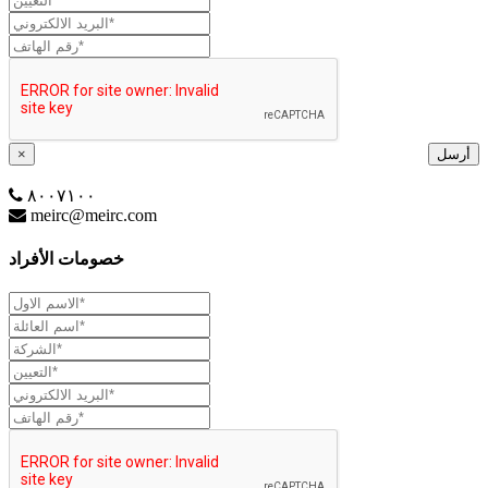
أرسل
×
٨٠٠٧١٠٠
meirc@meirc.com
خصومات الأفراد