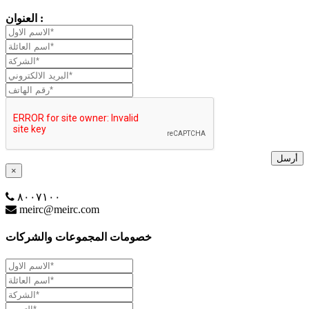
العنوان :
أرسل
×
٨٠٠٧١٠٠
meirc@meirc.com
خصومات المجموعات والشركات