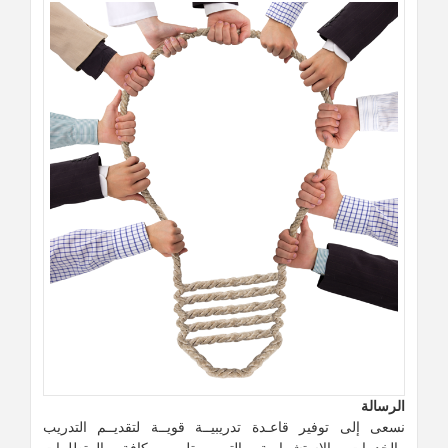
الرسالة
نسعى إلى توفير قاعـدة تدريبيــة قويــة لتقديــم التدريب