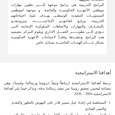
البرامج التدريبية هي برامج موجهة إلــــى تطوير مهارات
موظفي الأجهــزة الحكوميــة والخاصة. و موجهة لموظفي
المستويــات التنفيذية الوسطـى بهــدف تلبية احتياجاتهم
التدريبية، ورفـع كفاءتهــم الإنتاجيـــــــــة، وتزويدهــم
بالمعــارف والمهارات والاتجاهات السلوكيـة الإيجابية التـي
تــؤدي إلــى تطويــــــر العمـــل الاداري ويقوم المركز بتصميم
هذه البرامج وتنفيــذها وفقــاً لاحتياجات الأجهزة الحكوميـة
بشكل عـــــام الهيئــات الخاصـــة بشكـل خاص
أهدافنا الاستراتيجية
ترتبط أهدافنا الاستراتيجية ارتباطاً وثيقاً (برؤيتنا ورسالتنا وقيمنا)، وهي
مصاغة لتضمن تحقيق رؤيتنا عبر تنفيذ رسالتنا بدقة، ونذكر فيما يلي أهدافنا
الاستراتيجية 2004 – 2030:
المساهمة في إعداد جيل متميز قادر على النهوض بالتطور والتقدم
والتميز القيادي .
التعاون مع المؤسسات الدولية والإقليمية والمحلية في مجال التدريب