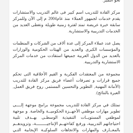
نحو التميز.
مركز القادة للتدريب اسم كبير فى عالم التدريب والاستشارات
يقدم خدمات لجمهور العملاء منذ عام2004 م إلى الآن وللمركز
سابقة خبرة عريضة تمتد لفترة زمنية طويلة وتغطى العديد من
الخدمات التدريبية والاستشارية.
يصل عدد عملاء المركز إلى عدة ألاف من الشركات و المنظمات
والمؤسسات الكبرى والعديد من الهيئات الحكومية والوزارات
بالعديد من الدول العربية جميعها استفادت من خدمات المركز
الاستشارية والتدريبية.
مجموعة من المعتقدات الفكرية و القيم الأخلاقية التى تحكم
جميع قرارات و تصرفات أعضاء فريق مركز القادة للتدريب
(الأمانة المهنية, التطوير والتحسين المستمر, روح فريق العمل,
العبرة بالنتائج).
نمتلك في مركز القادة للتدريب مجموعة برامج موجهة إلــــى
تطوير مهارات موظفي الأجهــزة الحكوميــة والخاصة. و موجهة
لموظفي المستويــات التنفيذية الوسطـى بهــدف تلبية
احتياجاتهم التدريبية، ورفـع كفاءتهــم الإنتاجيـــــــــة، وتزويدهــم
بالمعــارف والمهارات والاتجاهات السلوكيـة الإيجابية التـي