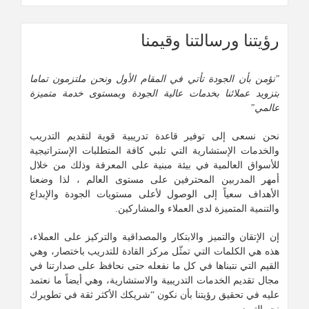
رؤيتنا ورسالتنا وقيمنا
"نؤمن بأن الجودة تأتي في المقام الأول ونحن ملتزمون تماما
بتزويد عملائنا بخدمات عالية الجودة وبمستوى خدمة متميزة
عالمي"
نحن نسعى إلى توفير قاعدة تدريبية قوية لتقديم التدريب
والخدمات الإستشارية التي تلبي كافة المتطلبات الإستراتيجية
للأسواق العالمية في بيئة مبنية على المعرفة وذلك من خلال
أمهر المدربين المحترفين على مستوى العالم ، لذا وضعنا
الأهداف سعياً إلى الوصول لأعلى مستويات الجودة والإبداع
والتنمية المتميزة لدى العملاء والمشاركين.
إن الإتقان والتميز والابتكار والمصداقية والتركيز على العملاء،
هذه هي الكلمات التي تمثّل مركز القادة للتدريب باختصار، وهي
القيم التي نتبناها في كل ما نفعله حتى نحافظ على صدارتنا في
مجال تقديم الخدمات التدريبية والاستشارية، وهي أيضاً ما نعتمد
عليه في تحقيق رؤيتنا بأن نكون “شريكك الأكثر ثقة في تطويرك