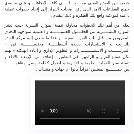
خصبة من التقدم التقني تصــــب فـــــي كافة الإتجاهات و على مستوى
جميع القطاعات الأمر الذي دفع أصحاب القرار إلى إتخاذ خطوات عملية
داعمة لمواكبة واقع تلك الطفرة و ذلك التقدم .
لعله من أهم تلك الخطوات محاولة تنمية الموارد البشرية حيث تعتبر
الموارد البشـــــرية من الحلــــول العلميـــــــة و العملية لمواجهة التحدي
المفروض من قبل تلك الثورة التقنية . و هذا ما سعى إليه مركز القادة
للتدريب و الاستشارات بعقده أنشطــــــة مختلفـــــــــة في «
التدريـــــــب و الاستشــــــــارات و التطوير الإداري و إعادة الهيكلة » تهتم
بكل صناع القرار و الراغبين في التطوير . إضافه إلى الإرتقاء بالأداء و
تنمية سير العملية العلمية و الإدارية و ليعمل كحلقة وصل متناغمـــــــة
بين جميـــــــع المعنيين أفراداً كانوا أم جهات و منشات .