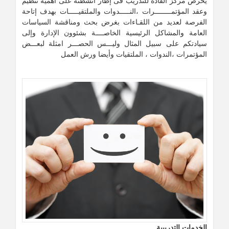
يحرص مركز القادة للتدريب فى إطار أنشطته على أهمية تنظيم
وعقد المؤتمــــــــرات ،النـــــدوات والملتقيـــــات بهدف إتاحة
الفرصة لعديد من اللقـاءات بغرض بحث ومناقشة السياسات
العامة والمشاكل الرئيسية الخاصــــة بشئوون الإدارة وإلى
سيادتكم على سبيل المثال وليـــس الحصـــر امثلة لبعـــض
المؤتمرات ،الندوات ، الملتقيات وأيضا ورش العمل
الخدمات التدريبية