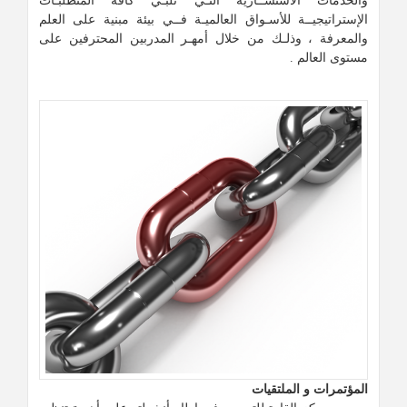
والخدمات الاستشــارية التـي تلبـي كافة المتطلبـات
الإستراتيجيــة للأسـواق العالميـة فــي بيئة مبنية على العلم
والمعرفة ، وذلـك من خلال أمهـر المدربين المحترفين على
مستوى العالم .
المؤتمرات و الملتقيات