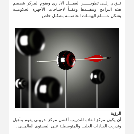
تــؤدي إلــى تطويــــــر العمـــل الاداري ويقوم المركز بتصميم
هذه البرامج وتنفيــذها وفقــاً لاحتياجات الأجهزة الحكوميـة
بشكل عـــــام الهيئــات الخاصـــة بشكـل خاص
الرؤية
أن يكون مركز القادة للتدريب أفضل مركز تدريبـي يقوم بتأهيل
وتدريب القيادات العليــا والمتوسطـة على المستوى العالمــي .