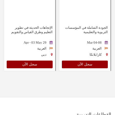
الجودة الشاملة في المؤسسات
الإتجاهات الحديثة في تطوير
التربوية والتعليمية
التعليم وطرق القياس والتقويم
فيه
29 Apr - 03 May
04-08 Mar
العربية
العربية
كازابلانكا
دبى
سجل الآن
سجل الآن
القطاعات التدريبية