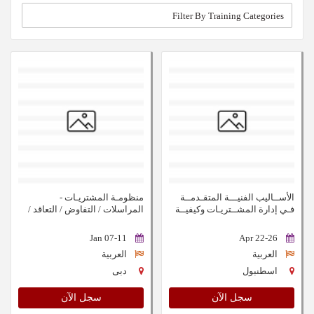
الأســاليب الفنيـــة المتقـدمــة
منظومـة المشتريـات -
فـي إدارة المشــتريـات وكيفيــة
المراسلات / التفاوض / التعاقد /
التفـاوض وتقييــم أداء المــوردين
التحكيم / قواعد FIDIC
07-11 Jan
22-26 Apr
العربية
العربية
اسطنبول
دبى
سجل الآن
سجل الآن