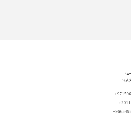
سي)
دارة"
+97150
+2011
+966549