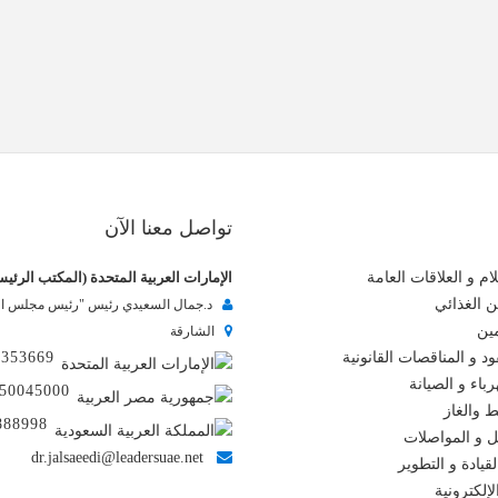
تواصل معنا الآن
ام و العلاقات العامة
الإمارات العربية المتحدة (المكتب الرئي
ن الغذائي
د.جمال السعيدي رئيس "رئيس مجلس الإ
مين
الشارقة
د و المناقصات القانونية
6353669
باء و الصيانة
50045000
ط والغاز
888998
ل و المواصلات
dr.jalsaeedi@leadersuae.net
لقيادة و التطوير
إلكترونية