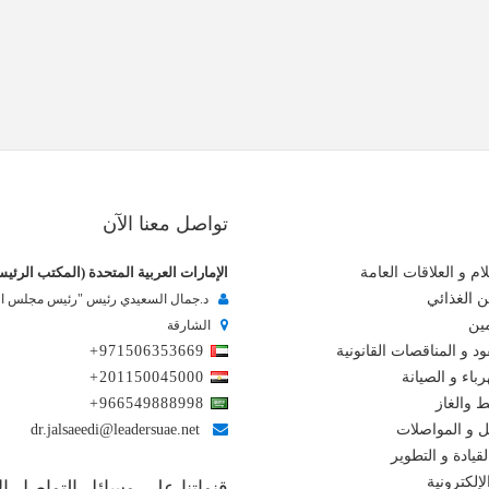
تواصل معنا الآن
ام و العلاقات العامة
الإمارات العربية المتحدة (المكتب الرئي
ن الغذائي
د.جمال السعيدي رئيس "رئيس مجلس الإ
مين
الشارقة
د و المناقصات القانونية
+971506353669
باء و الصيانة
+201150045000
ط والغاز
+966549888998
ل و المواصلات
dr.jalsaeedi@leadersuae.net
لقيادة و التطوير
إلكترونية
قنواتنا على وسائل التواصل ا