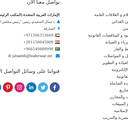
تواصل معنا الآن
ام و العلاقات العامة
الإمارات العربية المتحدة (المكتب الرئي
ن الغذائي
د.جمال السعيدي رئيس "رئيس مجلس الإ
مين
الشارقة
د و المناقصات القانونية
+971506353669
باء و الصيانة
+201150045000
ط والغاز
+966549888998
ل و المواصلات
dr.jalsaeedi@leadersuae.net
لقيادة و التطوير
إلكترونية
قنواتنا على وسائل التواصل ا
انونية
دة الشاملة
اريع
 والمخازن
 المبيعات
لإسلامية
لبشرية والتدريب