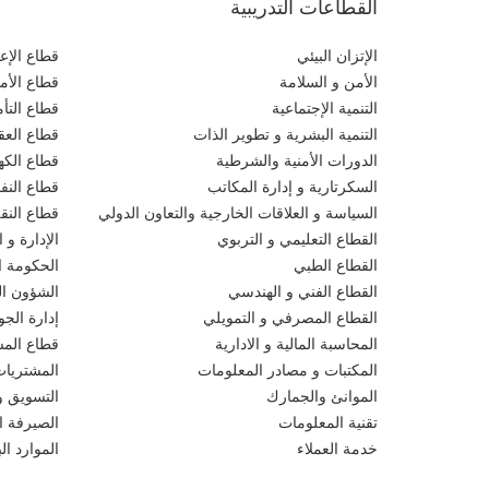
القطاعات التدريبية
الإتزان البيئي
قطاع الإعل
الأمن و السلامة
قطاع الأم
التنمية الإجتماعية
قطاع التأ
التنمية البشرية و تطوير الذات
قطاع العقو
الدورات الأمنية والشرطية
قطاع الكهر
السكرتارية و إدارة المكاتب
قطاع النف
السياسة و العلاقات الخارجية والتعاون الدولي
قطاع النق
القطاع التعليمي و التربوي
الإدارة و ا
القطاع الطبي
الحكومة ال
القطاع الفني و الهندسي
الشؤون الق
القطاع المصرفي و التمويلي
إدارة الجو
المحاسبة المالية و الادارية
قطاع المش
المكتبات و مصادر المعلومات
المشتريات
الموانئ والجمارك
التسويق و
تقنية المعلومات
الصيرفة ا
خدمة العملاء
الموارد ا